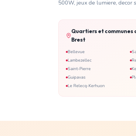
500W, jeux de lumiere, decor s
Quartiers et communes 
Brest
Bellevue
Sa
Lambezellec
R
Saint-Pierre
Ke
Guipavas
P
Le Relecq-Kerhuon