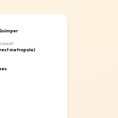
 Quimper
ACEMENT
Brest metropole)
ees