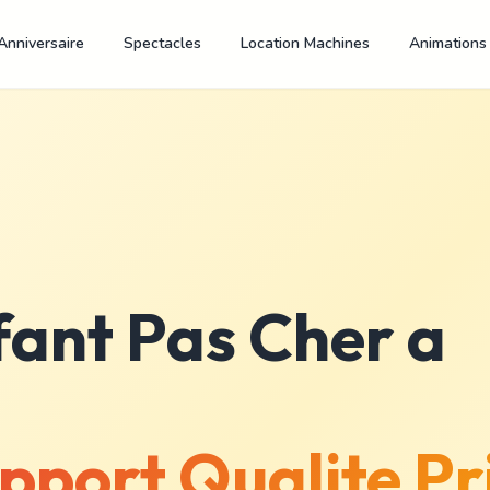
Anniversaire
Spectacles
Location Machines
Animations
ant Pas Cher a
pport Qualite Pr