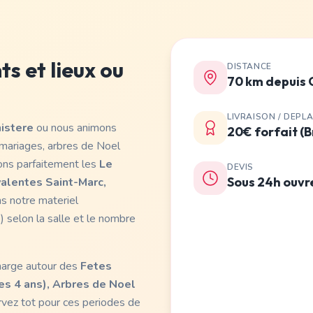
 et lieux ou
DISTANCE
70 km depuis
LIVRAISON / DEPL
nistere
ou nous animons
20€ forfait (
 mariages, arbres de Noel
ons parfaitement les
Le
DEVIS
Sous 24h ouvr
valentes Saint-Marc,
s notre materiel
) selon la salle et le nombre
harge autour des
Fetes
les 4 ans), Arbres de Noel
rvez tot pour ces periodes de