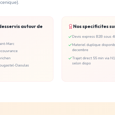
cenique).
desservis autour de
Nos specificites su
Devis express B2B sous 4
int-Marc
Materiel duplique disponi
decembre
ecouvrance
richen
Trajet direct 55 min via N
selon dispo
lougastel-Daoulas