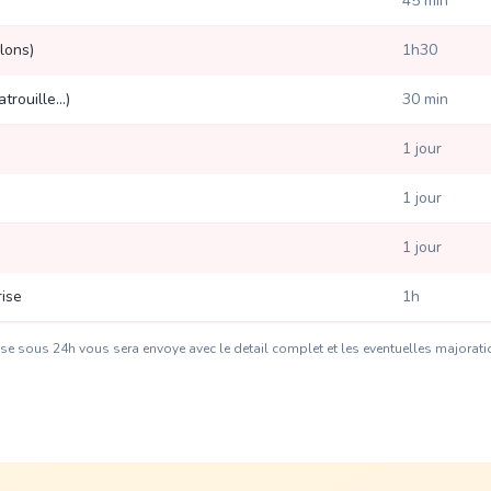
45 min
lons)
1h30
rouille...)
30 min
1 jour
1 jour
1 jour
rise
1h
alise sous 24h vous sera envoye avec le detail complet et les eventuelles majorat