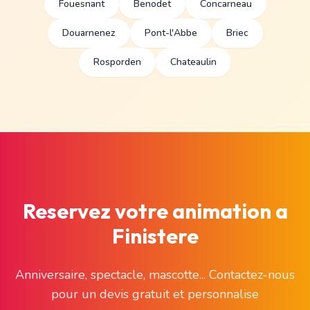
Fouesnant
Benodet
Concarneau
Douarnenez
Pont-l'Abbe
Briec
Rosporden
Chateaulin
Reservez votre animation a
Finistere
Anniversaire, spectacle, mascotte... Contactez-nous
pour un devis gratuit et personnalise