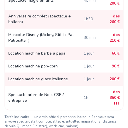
Spectacle magie enfants
45 min
200 €
Anniversaire complet (spectacle +
des
1h30
ballons)
260 €
Mascotte Disney (Mickey, Stitch, Pat
des
30 min
Patrouille...)
210 €
Location machine barbe a papa
1 jour
60 €
Location machine pop-corn
1 jour
90 €
Location machine glace italienne
1 jour
200 €
des
Spectacle arbre de Noel CSE /
1h
850 €
entreprise
HT
Tarifs indicatifs — un devis officiel personnalise sous 24h vous sera
envoye avec le detail complet et les eventuelles majorations (distance
depuis Quimper (Finistere)
, week-end, saison).