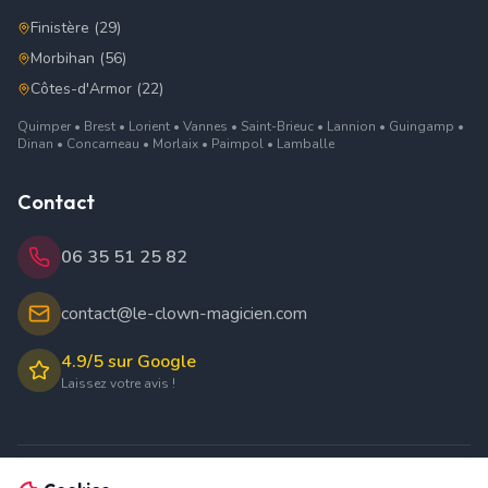
Finistère (29)
Morbihan (56)
Côtes-d'Armor (22)
Quimper • Brest • Lorient • Vannes • Saint-Brieuc • Lannion • Guingamp •
Dinan • Concarneau • Morlaix • Paimpol • Lamballe
Contact
06 35 51 25 82
contact@le-clown-magicien.com
4.9/5 sur Google
Laissez votre avis !