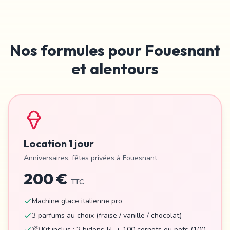
Nos formules pour
Fouesnant
et alentours
Location 1 jour
Anniversaires, fêtes privées à
Fouesnant
200 €
TTC
Machine glace italienne pro
3 parfums au choix (fraise / vanille / chocolat)
📦 Kit inclus : 2 bidons 5L + 100 cornets ou pots (100