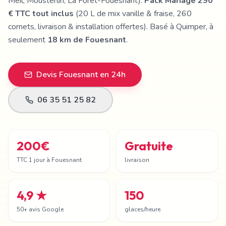
Meil, Mousterlin, La Forêt-Fouesnant).
Pack Mariage 290
€ TTC tout inclus
(20 L de mix vanille & fraise, 260
cornets, livraison & installation offertes). Basé à Quimper, à
seulement
18 km
de
Fouesnant
.
Devis
Fouesnant
en 24h
06 35 51 25 82
200€
Gratuite
TTC 1 jour à Fouesnant
livraison
4,9 ★
150
50+ avis Google
glaces/heure