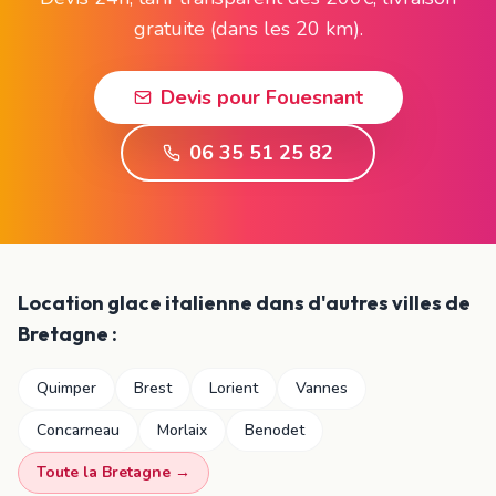
gratuite (dans les 20 km)
.
Devis pour
Fouesnant
06 35 51 25 82
Location glace italienne dans d'autres villes de
Bretagne :
Quimper
Brest
Lorient
Vannes
Concarneau
Morlaix
Benodet
Toute la Bretagne →