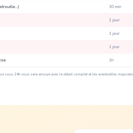
rouille...)
30 min
1 jour
1 jour
1 jour
rise
1h
alise sous 24h vous sera envoye avec le detail complet et les eventuelles majorat