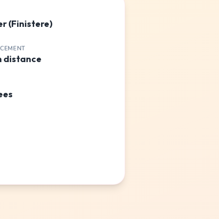
r (Finistere)
ACEMENT
n distance
ees