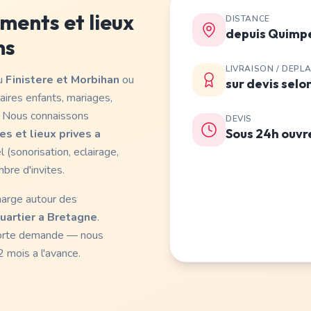
ents et lieux
DISTANCE
depuis Quimpe
ns
LIVRAISON / DEPL
du
Finistere et Morbihan
ou
sur devis selo
ires enfants, mariages,
. Nous connaissons
DEVIS
Sous 24h ouvr
s et lieux prives a
 (sonorisation, eclairage,
bre d'invites.
harge autour des
uartier a Bretagne
.
forte demande — nous
 mois a l'avance.