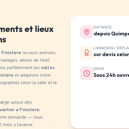
ents et lieux
DISTANCE
depuis Quimpe
ns
LIVRAISON / DEPL
u
Finistere
ou nous animons
sur devis selo
 mariages, arbres de Noel
ons parfaitement les
salles
DEVIS
Sous 24h ouvr
nistere
et adaptons notre
nographie) selon la salle et le
harge autour des
artier a Finistere
.
forte demande — nous
 mois a l'avance.