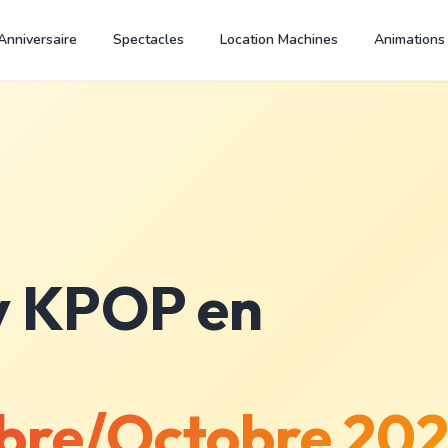
Anniversaire
Spectacles
Location Machines
Animations
y KPOP en
bre/Octobre 20