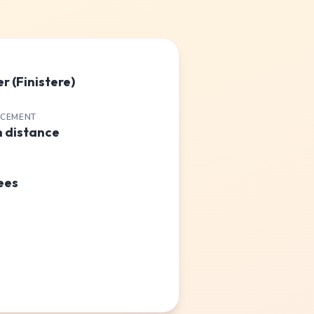
r (Finistere)
ACEMENT
n distance
ees