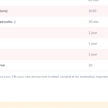
45 min
lons)
1h30
rouille...)
30 min
1 jour
1 jour
1 jour
rise
1h
alise sous 24h vous sera envoye avec le detail complet et les eventuelles majorat