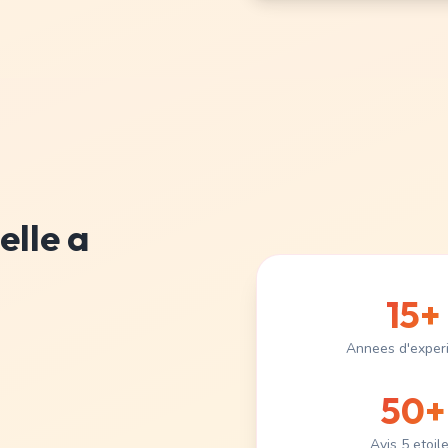
elle a
15+
Annees d'exper
50+
Avis 5 etoil