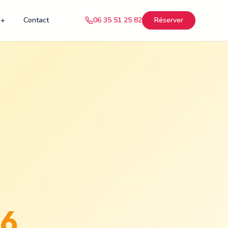
 +
Contact
06 35 51 25 82
Réserver
26