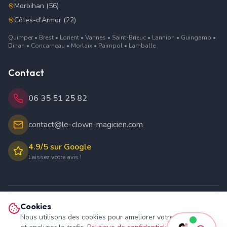
Morbihan (56)
Côtes-d'Armor (22)
Quimper • Brest • Lorient • Vannes • Saint-Brieuc • Lannion • Guingamp •
Dinan • Concarneau • Morlaix • Paimpol • Lamballe
Contact
06 35 51 25 82
contact@le-clown-magicien.com
4.9/5 sur Google
Laissez votre avis !
Cookies
©
2026
Le Clown Magicien. Tous droits réservés.
Nous utilisons des cookies pour ameliorer votre experience
SIRET : 502 207 178 00059 - Guilhem Debleds