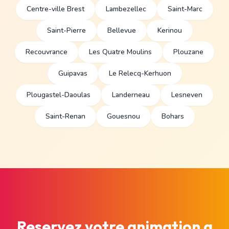
Centre-ville Brest
Lambezellec
Saint-Marc
Saint-Pierre
Bellevue
Kerinou
Recouvrance
Les Quatre Moulins
Plouzane
Guipavas
Le Relecq-Kerhuon
Plougastel-Daoulas
Landerneau
Lesneven
Saint-Renan
Gouesnou
Bohars
Reservez votre animation a