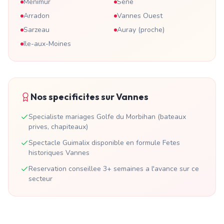
Menimur
Sene
Arradon
Vannes Ouest
Sarzeau
Auray (proche)
Ile-aux-Moines
Nos specificites sur
Vannes
Specialiste mariages Golfe du Morbihan (bateaux
prives, chapiteaux)
Spectacle Guimalix disponible en formule Fetes
historiques Vannes
Reservation conseillee 3+ semaines a l'avance sur ce
secteur