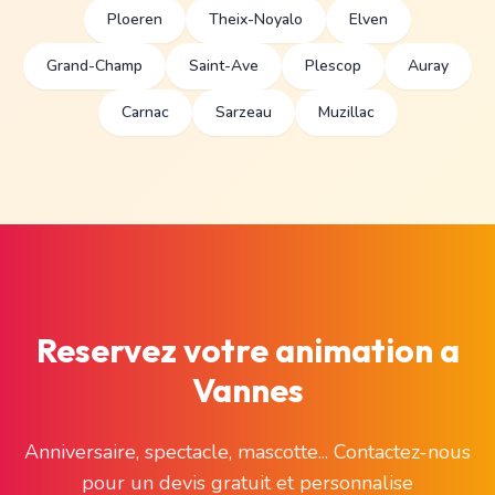
Ploeren
Theix-Noyalo
Elven
Grand-Champ
Saint-Ave
Plescop
Auray
Carnac
Sarzeau
Muzillac
Reservez votre animation a
Vannes
Anniversaire, spectacle, mascotte... Contactez-nous
pour un devis gratuit et personnalise